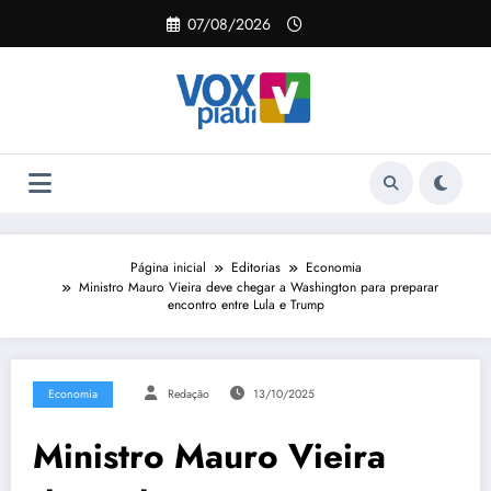
Pular
07/08/2026
para
o
conteúdo
Página inicial
Editorias
Economia
Ministro Mauro Vieira deve chegar a Washington para preparar
encontro entre Lula e Trump
Economia
Redação
13/10/2025
Ministro Mauro Vieira