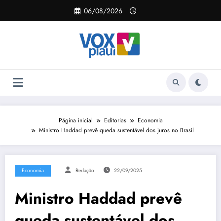
Pular
06/08/2026
para
o
conteúdo
Página inicial
Editorias
Economia
Ministro Haddad prevê queda sustentável dos juros no Brasil
Economia
Redação
22/09/2025
Ministro Haddad prevê
queda sustentável dos