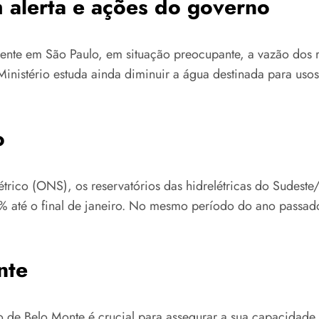
 alerta e ações do governo
ente em São Paulo, em situação preocupante, a vazão dos r
inistério estuda ainda diminuir a água destinada para uso
o
rico (ONS), os reservatórios das hidrelétricas do Sudest
 até o final de janeiro. No mesmo período do ano passado
nte
o de Belo Monte é crucial para assegurar a sua capacidade 