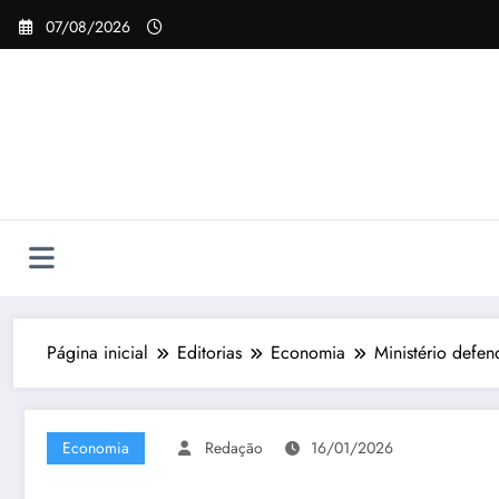
Pular
07/08/2026
para
o
conteúdo
Página inicial
Editorias
Economia
Ministério defe
Economia
Redação
16/01/2026