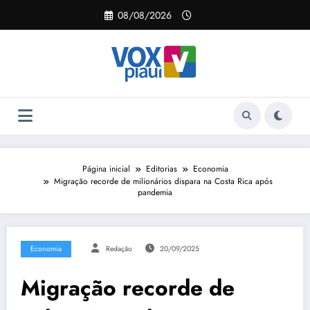
Pular
08/08/2026
para
o
conteúdo
Página inicial
Editorias
Economia
Migração recorde de milionários dispara na Costa Rica após
pandemia
Economia
Redação
20/09/2025
Migração recorde de