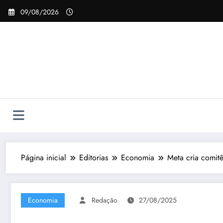
Pular
09/08/2026
para
o
conteúdo
Página inicial
Editorias
Economia
Meta cria comitê
Economia
Redação
27/08/2025