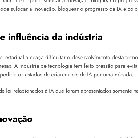
Sacramento pode sufocar a inovação, bloquear o progresso
de sufocar a inovação, bloquear o progresso da IA e coloc
e influência da indústria
l estadual ameaça dificultar o desenvolvimento desta tec
as. A indústria de tecnologia tem feito pressão para evit
pediria os estados de criarem leis de IA por uma década.
de lei relacionados à IA que foram apresentados somente na
inovação