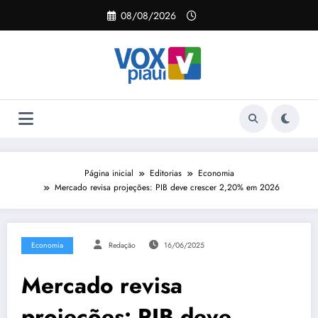
Pular
08/08/2026
para
o
conteúdo
Página inicial
Editorias
Economia
Mercado revisa projeções: PIB deve crescer 2,20% em 2026
Economia
Redação
16/06/2025
Mercado revisa
projeções: PIB deve