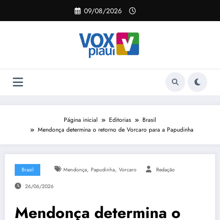
Pular
09/08/2026
para
o
conteúdo
Página inicial
Editorias
Brasil
Mendonça determina o retorno de Vorcaro para a Papudinha
,
,
Brasil
Mendonça
Papudinha
Vorcaro
Redação
26/06/2026
Mendonça determina o