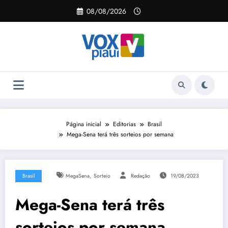
Pular
08/08/2026
para
o
conteúdo
Página inicial
Editorias
Brasil
Mega-Sena terá três sorteios por semana
,
Brasil
MegaSena
Sorteio
Redação
19/08/2023
Mega-Sena terá três
sorteios por semana