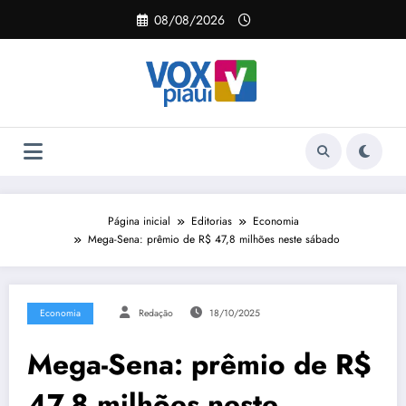
Pular
08/08/2026
para
o
conteúdo
Página inicial
Editorias
Economia
Mega-Sena: prêmio de R$ 47,8 milhões neste sábado
Economia
Redação
18/10/2025
Mega-Sena: prêmio de R$
47,8 milhões neste