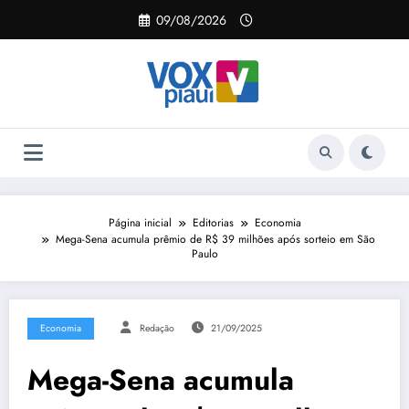
Pular
09/08/2026
para
o
conteúdo
Página inicial
Editorias
Economia
Mega-Sena acumula prêmio de R$ 39 milhões após sorteio em São
Paulo
Economia
Redação
21/09/2025
Mega-Sena acumula