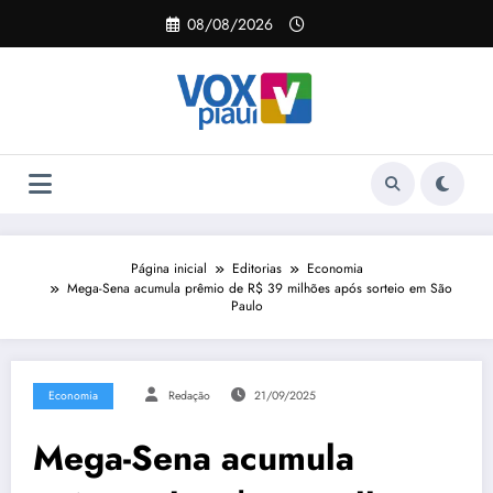
Pular
08/08/2026
para
o
conteúdo
Página inicial
Editorias
Economia
Mega-Sena acumula prêmio de R$ 39 milhões após sorteio em São
Paulo
Economia
Redação
21/09/2025
Mega-Sena acumula