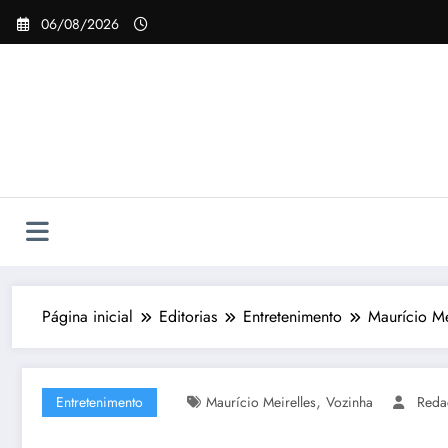
Pular
06/08/2026
para
o
conteúdo
Página inicial
Editorias
Entretenimento
Maurício M
,
Entretenimento
Maurício Meirelles
Vozinha
Reda