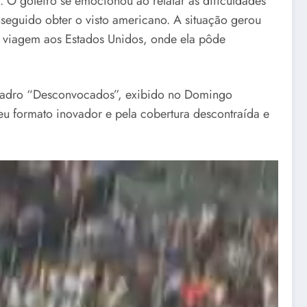
 O goleiro se emocionou ao relatar as dificuldades
seguido obter o visto americano. A situação gerou
a viagem aos Estados Unidos, onde ela pôde
 quadro “Desconvocados”, exibido no Domingo
seu formato inovador e pela cobertura descontraída e