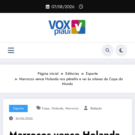
Pular
07/08/2026
para
o
conteúdo
Página inicial
Editorias
Esporte
Marrocos vence Holanda nos pênaltis e vai às oitavas da Copa do
Mundo
,
,
Esporte
Copa
Holanda
Marrocos
Redação
30/06/2026
Marrocos vence Holanda