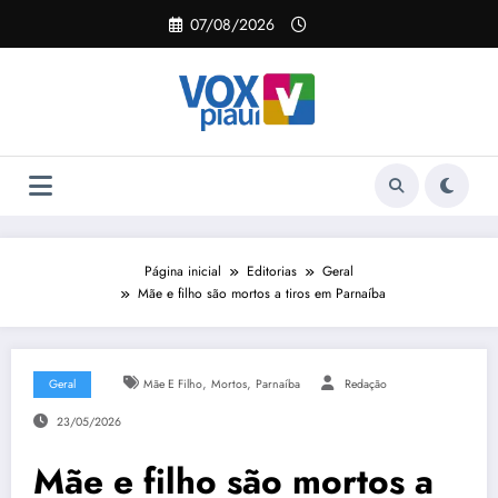
Pular
07/08/2026
para
o
conteúdo
Página inicial
Editorias
Geral
Mãe e filho são mortos a tiros em Parnaíba
,
,
Geral
Mãe E Filho
Mortos
Parnaíba
Redação
23/05/2026
Mãe e filho são mortos a