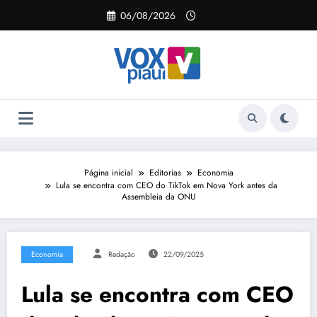
Pular
06/08/2026
para
o
conteúdo
Página inicial
Editorias
Economia
Lula se encontra com CEO do TikTok em Nova York antes da
Assembleia da ONU
Economia
Redação
22/09/2025
Lula se encontra com CEO