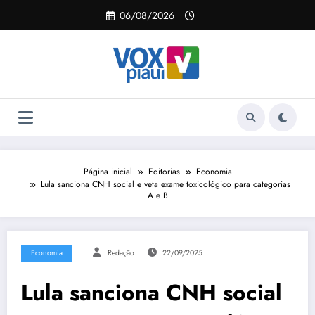
Pular
06/08/2026
para
o
conteúdo
Página inicial
Editorias
Economia
Lula sanciona CNH social e veta exame toxicológico para categorias
A e B
Economia
Redação
22/09/2025
Lula sanciona CNH social