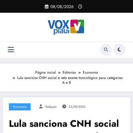
Pular
08/08/2026
para
o
conteúdo
Página inicial
Editorias
Economia
Lula sanciona CNH social e veta exame toxicológico para categorias
A e B
Economia
Redação
22/09/2025
Lula sanciona CNH social