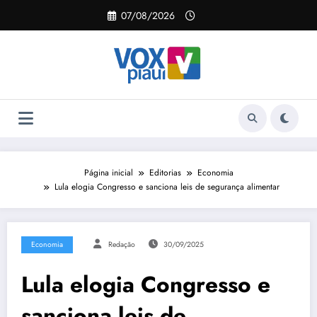
Pular
07/08/2026
para
o
conteúdo
Página inicial
Editorias
Economia
Lula elogia Congresso e sanciona leis de segurança alimentar
Economia
Redação
30/09/2025
Lula elogia Congresso e
sanciona leis de