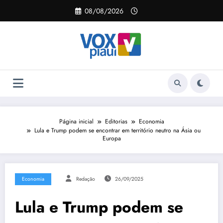
Pular
08/08/2026
para
o
conteúdo
Página inicial
Editorias
Economia
Lula e Trump podem se encontrar em território neutro na Ásia ou
Europa
Economia
Redação
26/09/2025
Lula e Trump podem se