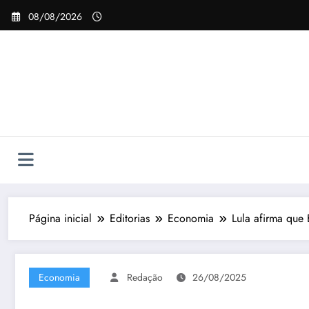
Pular
08/08/2026
para
o
conteúdo
Página inicial
Editorias
Economia
Lula afirma que
Economia
Redação
26/08/2025