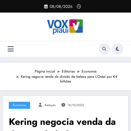
Pular
08/08/2026
para
o
conteúdo
Página inicial
Editorias
Economia
Kering negocia venda da divisão de beleza para L’Oréal por €4
bilhões
Economia
Redação
18/10/2025
Kering negocia venda da