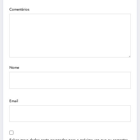
Comentários
Nome
Email
Salvar meus dados neste navegador para a próxima vez que eu comentar.