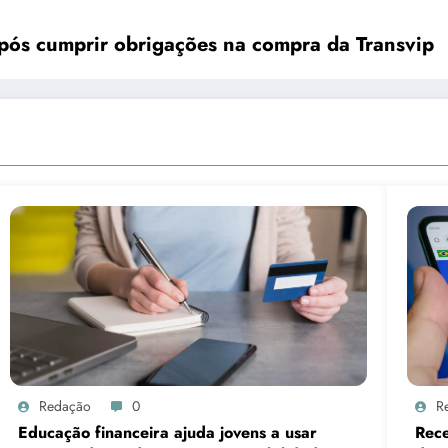
pós cumprir obrigações na compra da Transvip
Redação
0
R
Educação financeira ajuda jovens a usar
Rece