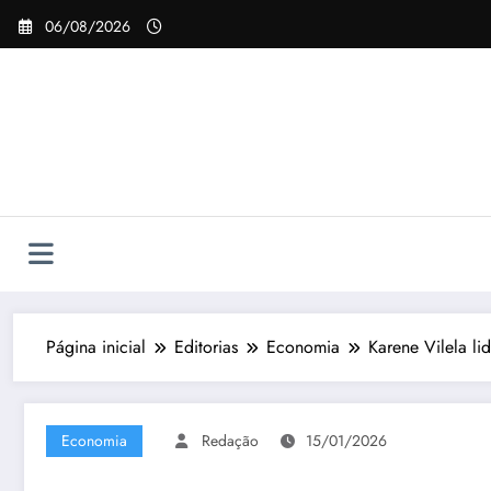
Pular
06/08/2026
para
o
conteúdo
Página inicial
Editorias
Economia
Karene Vilela li
Economia
Redação
15/01/2026