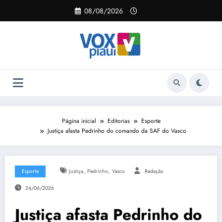
Pular
08/08/2026
para
o
conteúdo
Página inicial
Editorias
Esporte
Justiça afasta Pedrinho do comando da SAF do Vasco
,
,
Esporte
Justiça
Pedrinho
Vasco
Redação
24/06/2026
Justiça afasta Pedrinho do