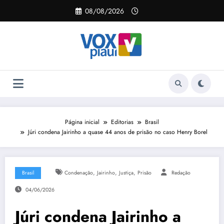
Pular
08/08/2026
para
o
conteúdo
Página inicial
Editorias
Brasil
Júri condena Jairinho a quase 44 anos de prisão no caso Henry Borel
,
,
,
Brasil
Condenação
Jairinho
Justiça
Prisão
Redação
04/06/2026
Júri condena Jairinho a