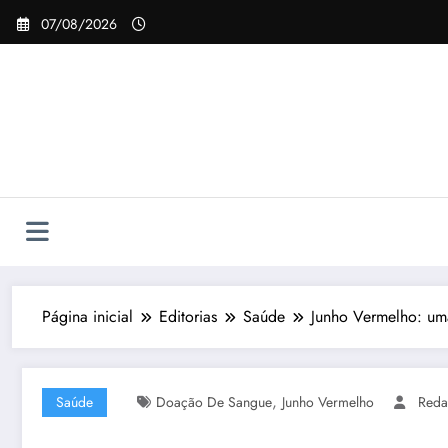
Pular
07/08/2026
para
o
conteúdo
Página inicial
Editorias
Saúde
Junho Vermelho: um
,
Saúde
Doação De Sangue
Junho Vermelho
Reda