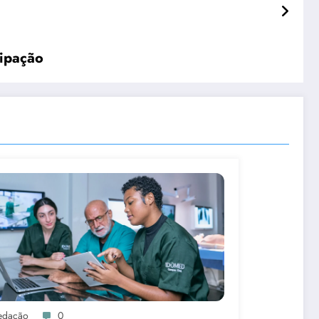
tipação
edação
0