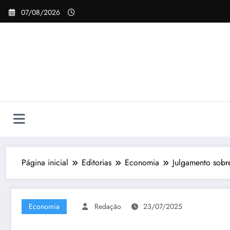
Pular
07/08/2026
para
o
conteúdo
Página inicial
Editorias
Economia
Julgamento sobre
Economia
Redação
23/07/2025