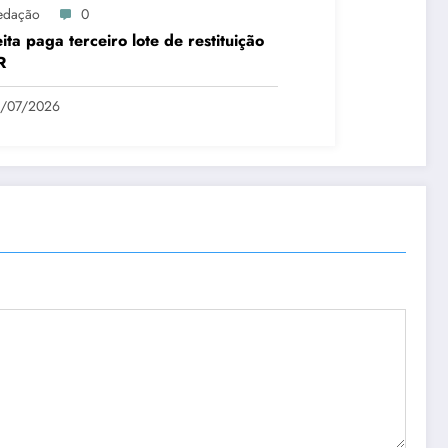
edação
0
ita paga terceiro lote de restituição
R
1/07/2026