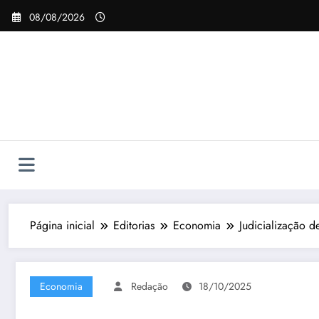
Pular
08/08/2026
para
o
conteúdo
Página inicial
Editorias
Economia
Judicialização d
Economia
Redação
18/10/2025