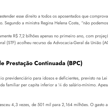
u estender esse direito a todos os aposentados que comprova
do. Segundo a ministra Regina Helena Costa, “não podemos
amente R$ 7,2 bilhões apenas no primeiro ano, com projeç
l (STF) acolheu recurso da Advocacia-Geral da União (AGU
 de Prestação Continuada (BPC)
io previdenciário para idosos e deficientes, previsto na L
nda familiar per capita inferior a ¼ do salário-mínimo. Ap
sceu 4,3 vezes, de 501 mil para 2,164 milhões. O gasto a