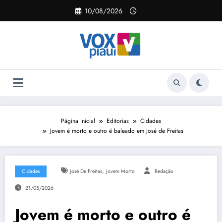
Pular
10/08/2026
para
o
conteúdo
Página inicial
Editorias
Cidades
Jovem é morto e outro é baleado em José de Freitas
,
Cidades
José De Freitas
Jovem Morto
Redação
21/05/2026
Jovem é morto e outro é