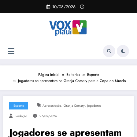
Pular
10/08/2026
para
o
conteúdo
Página inicial
Editorias
Esporte
Jogadores se apresentam na Granja Comary para a Copa do Mundo
,
,
Esporte
Apresentação
Granja Comary
Jogadores
Redação
27/05/2026
Jogadores se apresentam