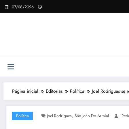
Pular
07/08/2026
para
o
conteúdo
Página inicial
Editorias
Política
Joel Rodrigues se 
,
Política
Joel Rodrigues
São João Do Arraial
Red