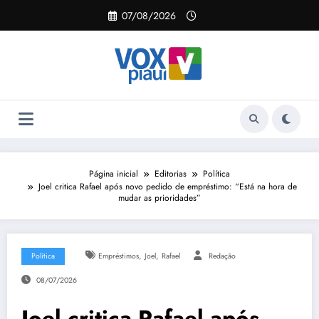
Pular
07/08/2026
para
o
conteúdo
Página inicial
Editorias
Política
Joel critica Rafael após novo pedido de empréstimo: “Está na hora de
mudar as prioridades”
,
,
Política
Empréstimos
Joel
Rafael
Redação
08/07/2026
Joel critica Rafael após