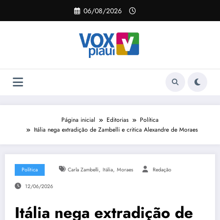
Pular
06/08/2026
para
o
conteúdo
Página inicial
Editorias
Política
Itália nega extradição de Zambelli e critica Alexandre de Moraes
,
,
Política
Carla Zambelli
Itália
Moraes
Redação
12/06/2026
Itália nega extradição de