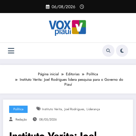
Pular
06/08/2026
para
o
conteúdo
Página inicial
Editorias
Política
Instituto Verita: Joel Rodrigues lidera pesquisa para o Governo do
Piauí
,
,
Política
Instituto Verita
Joel Rodrigues
Liderança
Redação
08/05/2026
Instituto Verita: Joel