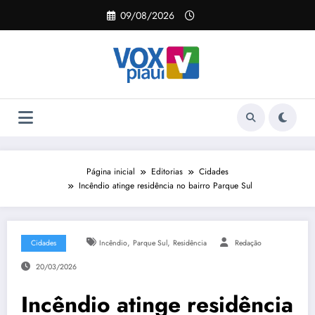
Pular
09/08/2026
para
o
conteúdo
Página inicial
Editorias
Cidades
Incêndio atinge residência no bairro Parque Sul
,
,
Cidades
Incêndio
Parque Sul
Residência
Redação
20/03/2026
Incêndio atinge residência