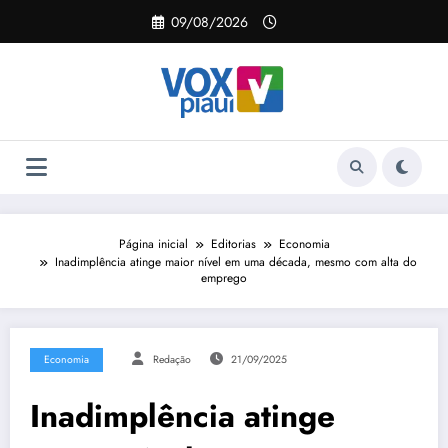
Pular
09/08/2026
para
o
conteúdo
Página inicial
Editorias
Economia
Inadimplência atinge maior nível em uma década, mesmo com alta do
emprego
Economia
Redação
21/09/2025
Inadimplência atinge