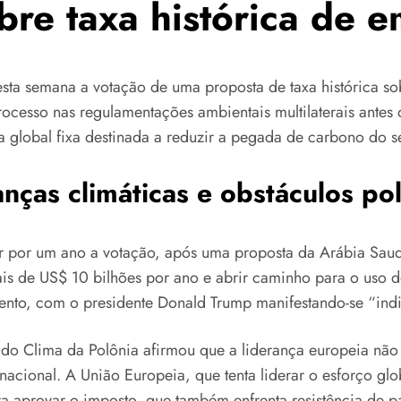
re taxa histórica de e
ta semana a votação de uma proposta de taxa histórica sob
ocesso nas regulamentações ambientais multilaterais antes
 global fixa destinada a reduzir a pegada de carbono do s
as climáticas e obstáculos pol
iar por um ano a votação, após uma proposta da Arábia Saudi
s de US$ 10 bilhões por ano e abrir caminho para o uso de
mento, com o presidente Donald Trump manifestando-se “in
ro do Clima da Polônia afirmou que a liderança europeia não
cional. A União Europeia, que tenta liderar o esforço glo
 aprovar o imposto, que também enfrenta resistência de p