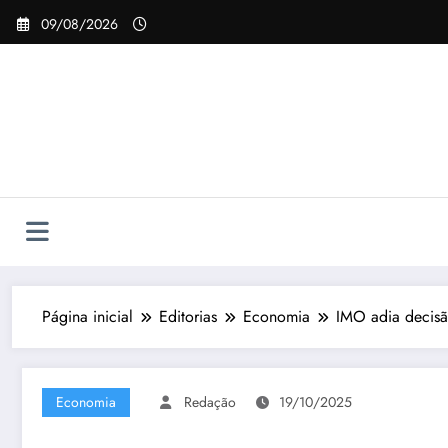
Pular
09/08/2026
para
o
conteúdo
Página inicial
Editorias
Economia
IMO adia decisão
Economia
Redação
19/10/2025