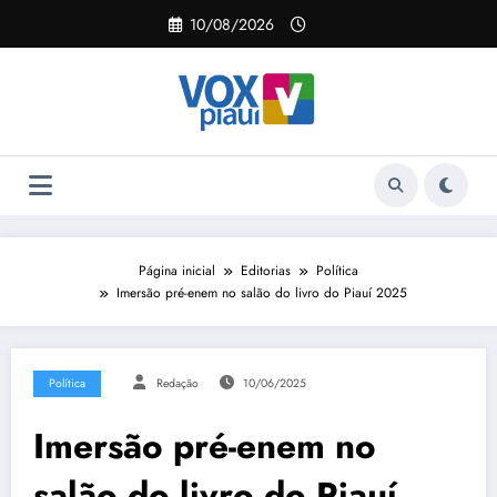
Pular
10/08/2026
para
o
conteúdo
Página inicial
Editorias
Política
Imersão pré-enem no salão do livro do Piauí 2025
Política
Redação
10/06/2025
Imersão pré-enem no
salão do livro do Piauí