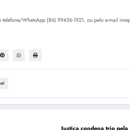
 telefone/WhatsApp (86) 99456-1921, ou pelo e-mail imep
vel
Justiça condena trio pel