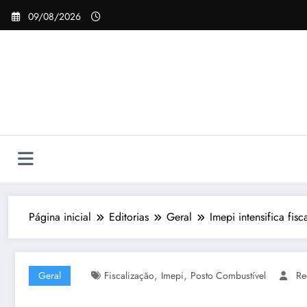
Pular
09/08/2026
para
o
conteúdo
Página inicial
Editorias
Geral
Imepi intensifica fis
,
,
Geral
Fiscalização
Imepi
Posto Combustível
Re