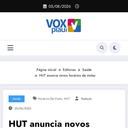
Pular
05/08/2026
para
o
conteúdo
Página inicial
Editorias
Saúde
HUT anuncia novos horários de visitas
,
Saúde
Horários De Visita
HUT
Redação
20/06/2026
HUT anuncia novos