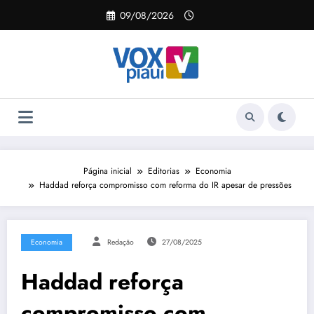
Pular
09/08/2026
para
o
conteúdo
Página inicial
Editorias
Economia
Haddad reforça compromisso com reforma do IR apesar de pressões
Economia
Redação
27/08/2025
Haddad reforça
compromisso com