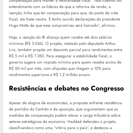
compensação para manter a neutralidade fiscal. “Nós fizemos um
entendimento com os líderes de que a reforma da renda, a
isenção, tinha que ter compensação para que, do ponto de vista
fiscal, ela fosse neutra. E tenho ouvido declarações do presidente
Hugo Motta de que esse compromisso será honrado”, afirmou.
Hoje, a isenção do IR alcança quem recebe até dois salários
mínimos (R$ 3.036). O projeto, relatado pelo deputado Arthur
Lira, também propõe um desconto parcial para rendimentos entre
R$ 5 mil e R$ 7.350. Para assegurar a estabilidade fiscal, o
governo sugere um imposto mínimo para quem recebe acima de
R$ 50 mil por mês, com alíquotas que chegam a 10% para
rendimentos superiores a R$ 1,2 milhão anuais.
Resistências e debates no Congresso
Apesar de elogios de economistas, a proposta enfrenta resistência
de partidos do Centrão e da oposição, que argumentam que as
medidas de compensação podem elevar a carga tributária sobre
setores estratégicos da economia. Haddad defendeu o projeto,
classificando-o como uma “vitória para o país”, e destacou a