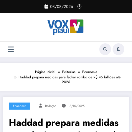
Pular
08/08/2026
para
o
conteúdo
Página inicial
Editorias
Economia
Haddad prepara medidas para fechar rombo de R$ 46 bilhões até
2026
Economia
Redação
13/10/2025
Haddad prepara medidas