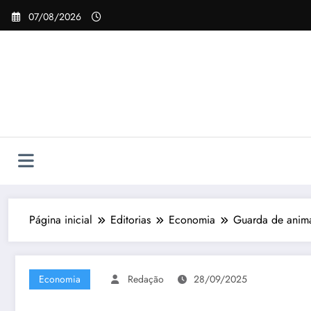
Pular
07/08/2026
para
o
conteúdo
Página inicial
Editorias
Economia
Guarda de anima
Economia
Redação
28/09/2025