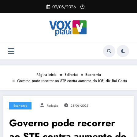
Pular
09/08/2026
para
o
conteúdo
Página inicial
Editorias
Economia
Governo pode recorrer ao STF contra aumento do IOF, diz Rui Costa
Economia
Redação
28/06/2025
Governo pode recorrer
ao STF contra aumento do