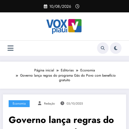
Pular
10/08/2026
para
o
conteúdo
Página inicial
Editorias
Economia
Governo lança regras do programa Gás do Povo com benefício
gratuito
Economia
Redação
03/10/2025
Governo lança regras do