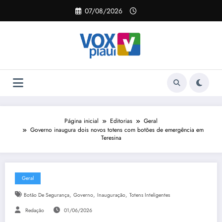
Pular
07/08/2026
para
o
conteúdo
Página inicial
Editorias
Geral
Governo inaugura dois novos totens com botões de emergência em
Teresina
Geral
,
,
,
Botão De Segurança
Governo
Inauguração
Totens Inteligentes
Redação
01/06/2026