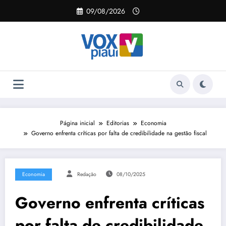
Pular
09/08/2026
para
o
conteúdo
Página inicial
Editorias
Economia
Governo enfrenta críticas por falta de credibilidade na gestão fiscal
Economia
Redação
08/10/2025
Governo enfrenta críticas
por falta de credibilidade