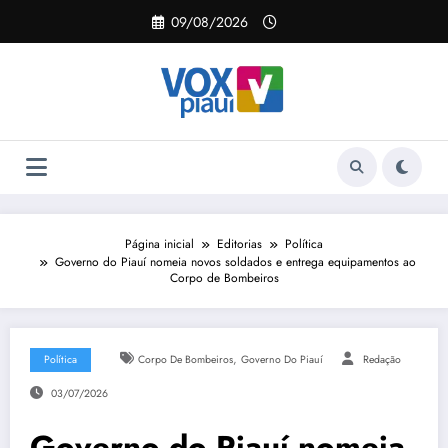
Pular
09/08/2026
para
o
conteúdo
Página inicial
Editorias
Política
Governo do Piauí nomeia novos soldados e entrega equipamentos ao
Corpo de Bombeiros
,
Política
Corpo De Bombeiros
Governo Do Piauí
Redação
03/07/2026
Governo do Piauí nomeia