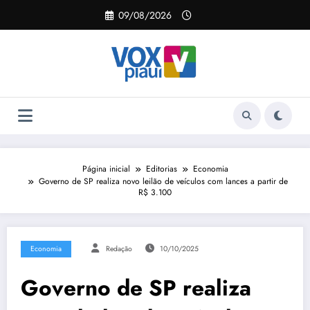
Pular
09/08/2026
para
o
conteúdo
Página inicial
Editorias
Economia
Governo de SP realiza novo leilão de veículos com lances a partir de
R$ 3.100
Economia
Redação
10/10/2025
Governo de SP realiza