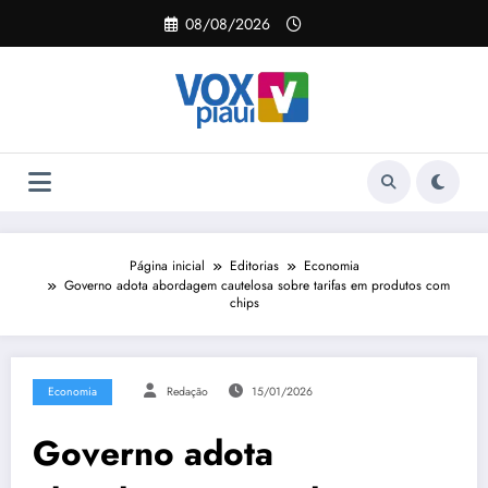
Pular
08/08/2026
para
o
conteúdo
Página inicial
Editorias
Economia
Governo adota abordagem cautelosa sobre tarifas em produtos com
chips
Economia
Redação
15/01/2026
Governo adota